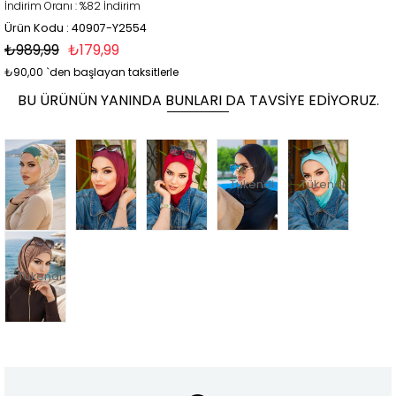
İndirim Oranı
:
%
82
İndirim
Ürün Kodu : 40907-Y2554
₺989,99
₺179,99
₺90,00
`den başlayan taksitlerle
BU ÜRÜNÜN YANINDA BUNLARI DA TAVSIYE EDIYORUZ.
Tükendi
Tükendi
Tükendi