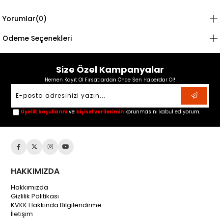
Yorumlar
(0)
Ödeme Seçenekleri
Size Özel Kampanyalar
Hemen Kayıt Ol Fırsatlardan Önce Sen Haberdar Ol!
Üyelik koşullarını
ve
kişisel verilerimin
korunmasını kabul ediyorum.
HAKKIMIZDA
Hakkımızda
Gizlilik Politikası
KVKK Hakkında Bilgilendirme
İletişim