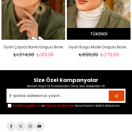
TÜKENDI
Siyah Çapraz Bantlı Dolgulu Bone
Siyah Burgu Model Dolgulu Bone / KÜÇÜK BOY
₺1.374,98
₺301,38
₺899,99
₺279,99
Size Özel Kampanyalar
Hemen Kayıt Ol Fırsatlardan Önce Sen Haberdar Ol!
Üyelik koşullarını
ve
kişisel verilerimin
korunmasını kabul ediyorum.