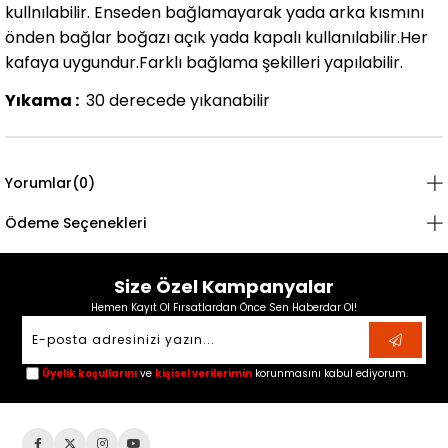
kullnılabilir
. Enseden bağlamayarak yada arka kısmını
önden bağlar boğazı açık yada kapalı kullanılabilir.Her
kafaya uygundur.Farklı bağlama şekilleri yapılabilir.
Yıkama :
30 derecede yıkanabilir
Yorumlar
(0)
Ödeme Seçenekleri
Size Özel Kampanyalar
Hemen Kayıt Ol Fırsatlardan Önce Sen Haberdar Ol!
Üyelik koşullarını
ve
kişisel verilerimin
korunmasını kabul ediyorum.