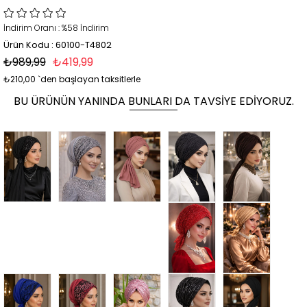
İndirim Oranı
:
%
58
İndirim
Ürün Kodu : 60100-T4802
₺989,99
₺419,99
₺210,00
`den başlayan taksitlerle
BU ÜRÜNÜN YANINDA BUNLARI DA TAVSIYE EDIYORUZ.