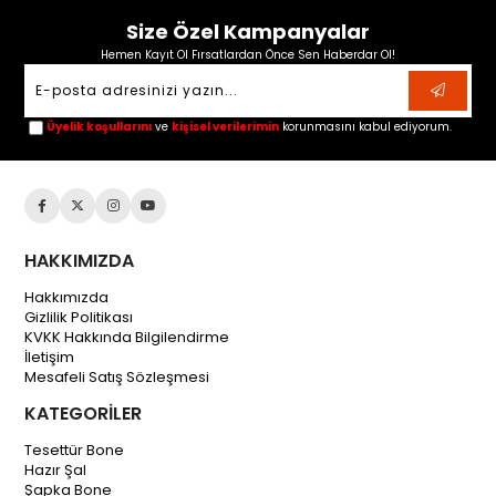
Size Özel Kampanyalar
Hemen Kayıt Ol Fırsatlardan Önce Sen Haberdar Ol!
Üyelik koşullarını
ve
kişisel verilerimin
korunmasını kabul ediyorum.
HAKKIMIZDA
Hakkımızda
Gizlilik Politikası
KVKK Hakkında Bilgilendirme
İletişim
Mesafeli Satış Sözleşmesi
KATEGORİLER
Tesettür Bone
Hazır Şal
Şapka Bone