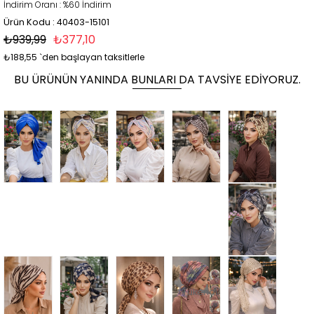
İndirim Oranı
:
%
60
İndirim
Ürün Kodu : 40403-15101
₺939,99
₺377,10
₺188,55
`den başlayan taksitlerle
BU ÜRÜNÜN YANINDA BUNLARI DA TAVSIYE EDIYORUZ.
Tükendi