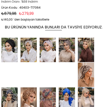
İndirim Oranı
:
%
68
İndirim
Ürün Kodu : 40403-T17064
₺879,98
₺279,99
₺140,00
`den başlayan taksitlerle
BU ÜRÜNÜN YANINDA BUNLARI DA TAVSIYE EDIYORUZ.
Tükendi
Tükendi