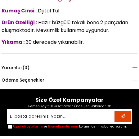
Kumaş Cinsi :
Dijital Tül
Ürün Özelliği :
Hazır büzgülü tokalı bone.2 parçadan
oluşmaktadır. Mevsimlik kullanıma uygundur.
Yıkama :
30 derecede yıkanabilir.
Yorumlar
(0)
Ödeme Seçenekleri
Size Özel Kampanyalar
Hemen Kayıt Ol Fırsatlardan Önce Sen Haberdar Ol!
Üyelik koşullarını
ve
kişisel verilerimin
korunmasını kabul ediyorum.