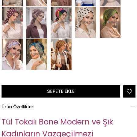
Tükendi
Tükendi
Tükendi
Tükendi
Tükendi
Tükendi
Tükendi
Ürün Özellikleri
Tül Tokalı Bone Modern ve Şık
Kadınların Vazgeçilmezi