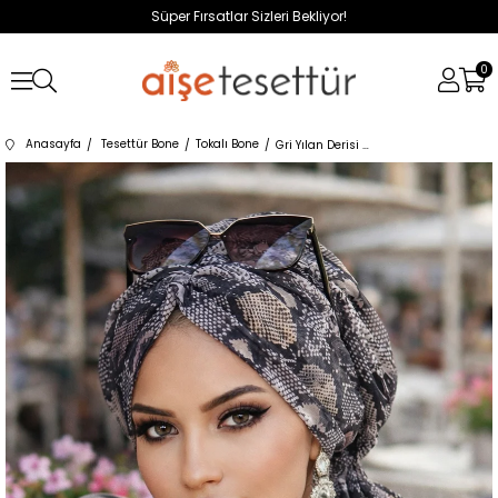
Süper Fırsatlar Sizleri Bekliyor!
0
Anasayfa
Tesettür Bone
Tokalı Bone
Gri Yılan Derisi Desen Tül Tokalı Bone