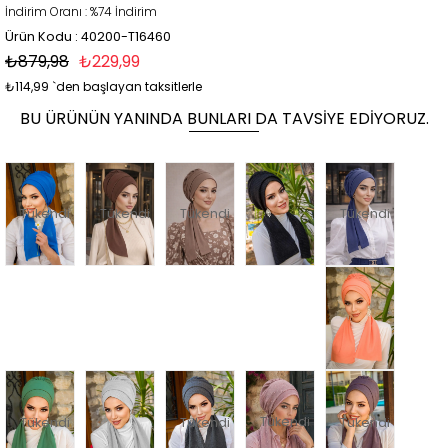
İndirim Oranı
:
%
74
İndirim
Ürün Kodu : 40200-T16460
₺879,98
₺229,99
₺114,99
`den başlayan taksitlerle
BU ÜRÜNÜN YANINDA BUNLARI DA TAVSIYE EDIYORUZ.
Tükendi
Tükendi
Tükendi
Tükendi
Tükendi
Tükendi
Tükendi
Tükendi