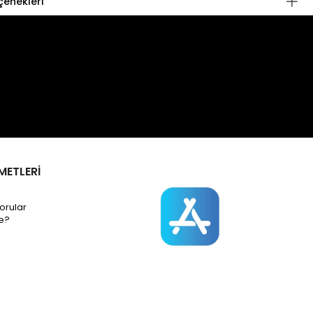
enekleri
METLERİ
orular
e?