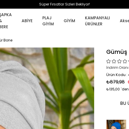
Süper Fırsatlar Sizleri Bekliyor!
ŞAPKA
PLAJ
KAMPANYALI
&
ABİYE
GİYİM
Aks
GİYİM
ÜRÜNLER
BERE
tür Bone
Gümüş S
İndirim Oranı
Ürün Kodu :
₺879,98
₺135,00
`den
BU 