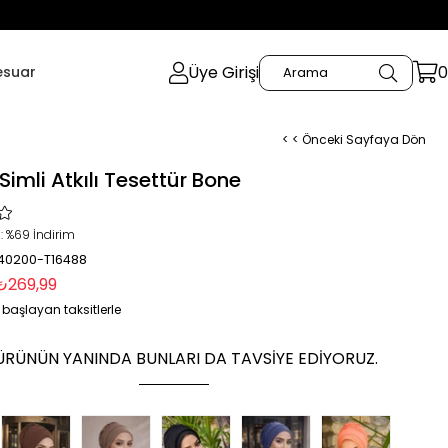
Üye Girişi
0
esuar
< < Önceki Sayfaya Dön
imli Atkılı Tesettür Bone
:
%
69
İndirim
 40200-T16488
₺269,99
 başlayan taksitlerle
ÜRÜNÜN YANINDA BUNLARI DA TAVSIYE EDIYORUZ.