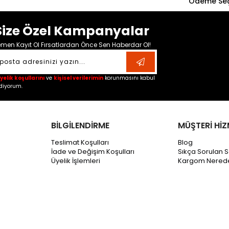
Ödeme Seç
Size Özel Kampanyalar
men Kayıt Ol Fırsatlardan Önce Sen Haberdar Ol!
yelik koşullarını
ve
kişisel verilerimin
korunmasını kabul
diyorum.
BİLGİLENDİRME
MÜŞTERİ HİZ
Teslimat Koşulları
Blog
İade ve Değişim Koşulları
Sıkça Sorulan S
Üyelik İşlemleri
Kargom Nered