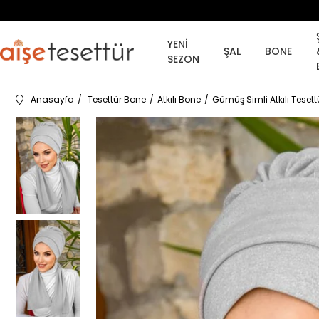
YENİ
ŞAL
BONE
SEZON
Anasayfa
Tesettür Bone
Atkılı Bone
Gümüş Simli Atkılı Teset