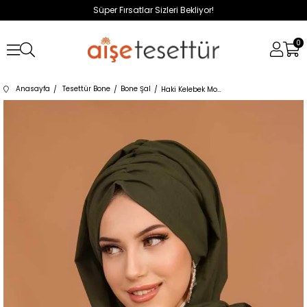
Süper Fırsatlar Sizleri Bekliyor!
0
Anasayfa
Tesettür Bone
Bone Şal
Haki Kelebek Model Büzgülü Bone Şal