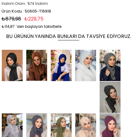
İndirim Oranı
:
%
74
İndirim
Ürün Kodu : 50605-T16918
₺879,98
₺229,75
₺114,87
`den başlayan taksitlerle
BU ÜRÜNÜN YANINDA BUNLARI DA TAVSIYE EDIYORUZ.
Tükendi
Tükendi
Tükendi