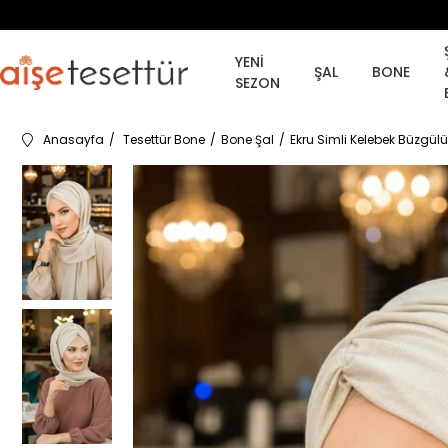
YENİ
ŞAL
BONE
SEZON
Anasayfa
Tesettür Bone
Bone Şal
Ekru Simli Kelebek Büzgülü