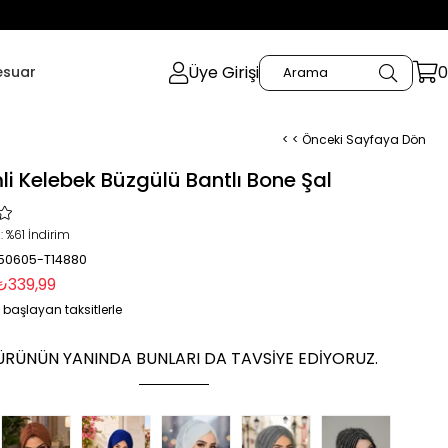
Üye Girişi
0
esuar
< < Önceki Sayfaya Dön
li Kelebek Büzgülü Bantlı Bone Şal
:
%
61
İndirim
 50605-T14880
₺339,99
 başlayan taksitlerle
ÜRÜNÜN YANINDA BUNLARI DA TAVSIYE EDIYORUZ.