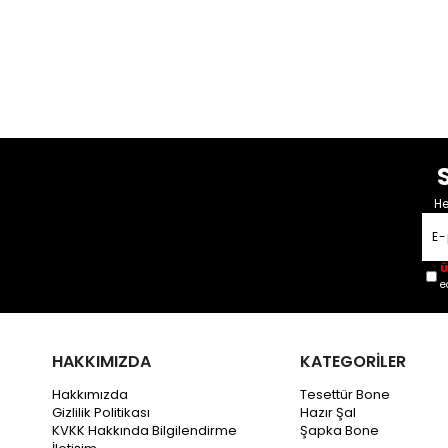
He
Ü
e
HAKKIMIZDA
KATEGORİLER
Hakkımızda
Tesettür Bone
Gizlilik Politikası
Hazır Şal
KVKK Hakkında Bilgilendirme
Şapka Bone