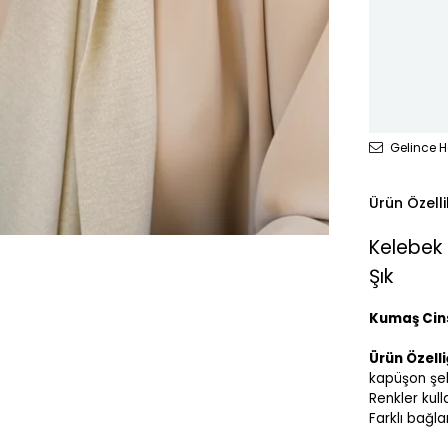
Gelince H
Ürün Özelli
Kelebek 
Şık
Kumaş Cins
Ürün Özelliğ
kapüşon şekl
Renkler kull
Farklı bağla