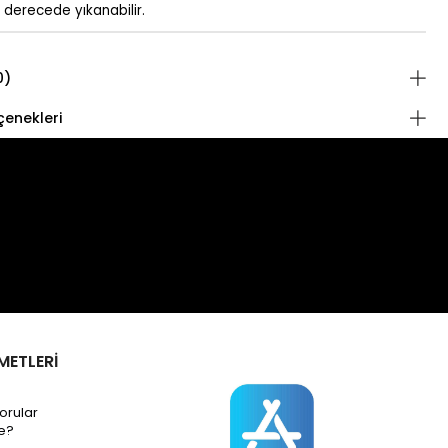
 derecede yıkanabilir.
0)
enekleri
METLERİ
orular
e?