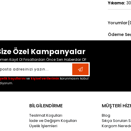
Yıkama:
30
Yorumlar
(
Ödeme Seç
Size Özel Kampanyalar
men Kayıt Ol Fırsatlardan Önce Sen Haberdar Ol!
yelik koşullarını
ve
kişisel verilerimin
korunmasını kabul
diyorum.
BİLGİLENDİRME
MÜŞTERİ HİZ
Teslimat Koşulları
Blog
İade ve Değişim Koşulları
Sıkça Sorulan S
Üyelik İşlemleri
Kargom Nered