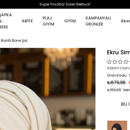
Süper Fırsatlar Sizleri Bekliyor!
ŞAPKA
PLAJ
KAMPANYALI
&
ABİYE
GİYİM
Aks
GİYİM
ÜRÜNLER
BERE
 Bantlı Bone Şal
Ekru Sim
İndirim Oranı
Ürün Kodu :
₺879,98
₺169,99
`den
BU 