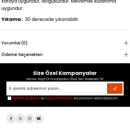
kafaya uygundur, dolgusuzdur. Mevsimlik kullanıma
uygundur.
Yıkama :
30 derecede yıkanabilir
Yorumlar
(0)
Ödeme Seçenekleri
Size Özel Kampanyalar
Hemen Kayıt Ol Fırsatlardan Önce Sen Haberdar Ol!
Üyelik koşullarını
ve
kişisel verilerimin
korunmasını kabul ediyorum.