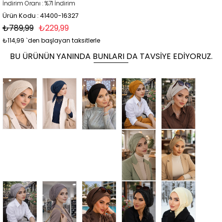
İndirim Oranı
:
%
71
İndirim
Ürün Kodu : 41400-16327
₺789,99
₺229,99
₺114,99
`den başlayan taksitlerle
BU ÜRÜNÜN YANINDA BUNLARI DA TAVSIYE EDIYORUZ.