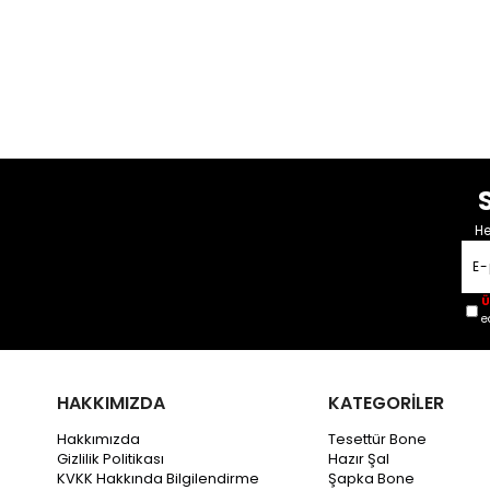
He
Ü
e
HAKKIMIZDA
KATEGORİLER
Hakkımızda
Tesettür Bone
Gizlilik Politikası
Hazır Şal
KVKK Hakkında Bilgilendirme
Şapka Bone