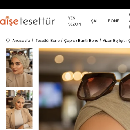
YENİ
ŞAL
BONE
SEZON
Anasayfa
Tesettür Bone
Çapraz Bantlı Bone
Vizon Bej Işıltı