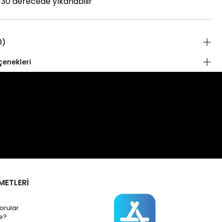
30 derecede yıkanabilir
0)
enekleri
METLERİ
orular
e?