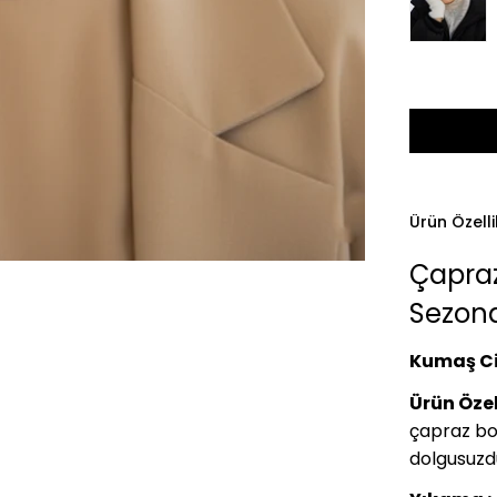
Ürün Özelli
Çapraz
Sezond
Kumaş Ci
Ürün Özell
çapraz bon
dolgusuzd