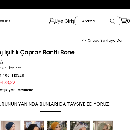
Üye Girişi
0
esuar
< < Önceki Sayfaya Dön
j Işıltılı Çapraz Bantlı Bone
:
%
78
İndirim
 41400-T16329
₺173,22
aşlayan taksitlerle
ÜRÜNÜN YANINDA BUNLARI DA TAVSIYE EDIYORUZ.