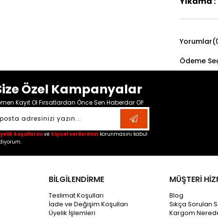
Yıkama :
Yorumlar
(
Ödeme Seç
Size Özel Kampanyalar
men Kayıt Ol Fırsatlardan Önce Sen Haberdar Ol!
yelik koşullarını
ve
kişisel verilerimin
korunmasını kabul
diyorum.
BİLGİLENDİRME
MÜŞTERİ HİZ
Teslimat Koşulları
Blog
İade ve Değişim Koşulları
Sıkça Sorulan S
Üyelik İşlemleri
Kargom Nered