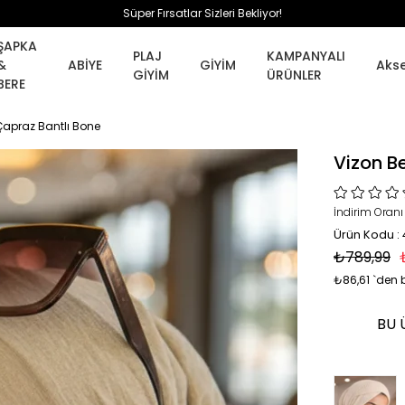
Süper Fırsatlar Sizleri Bekliyor!
ŞAPKA
PLAJ
KAMPANYALI
&
ABİYE
GİYİM
Aks
GİYİM
ÜRÜNLER
BERE
lı Çapraz Bantlı Bone
Vizon Be
İndirim Oranı
Ürün Kodu :
₺789,99
₺86,61
`den b
BU 