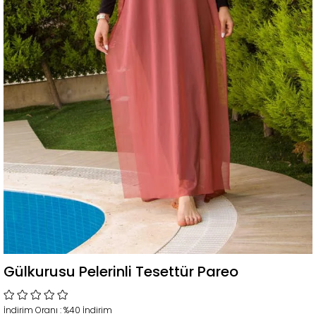
Gülkurusu Pelerinli Tesettür Pareo
İndirim Oranı
:
%
40
İndirim