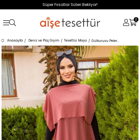
Süper Fırsatlar Sizleri Bekliyor!
0
Anasayfa
Deniz ve Plaj Giyim
Tesettür Mayo
Gülkurusu Pelerinli Tesettür Pareo