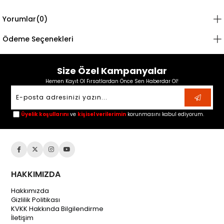
Yorumlar
(0)
Ödeme Seçenekleri
Size Özel Kampanyalar
Hemen Kayıt Ol Fırsatlardan Önce Sen Haberdar Ol!
Üyelik koşullarını
ve
kişisel verilerimin
korunmasını kabul ediyorum.
HAKKIMIZDA
Hakkımızda
Gizlilik Politikası
KVKK Hakkında Bilgilendirme
İletişim