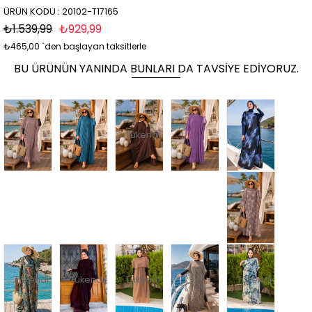
ÜRÜN KODU : 20102-T17165
₺1.539,99
₺929,99
₺465,00
`den başlayan taksitlerle
BU ÜRÜNÜN YANINDA BUNLARI DA TAVSIYE EDIYORUZ.
Tükendi
Tükendi
Tükendi
Tükendi
Tükendi