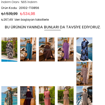
İndirim Oranı
:
%
65
İndirim
Ürün Kodu : 20102-T13856
₺1.539,99
₺534,98
₺267,49
`den başlayan taksitlerle
BU ÜRÜNÜN YANINDA BUNLARI DA TAVSIYE EDIYORUZ.
Tükendi
Tükendi
Tükendi
Tükendi
Tükendi