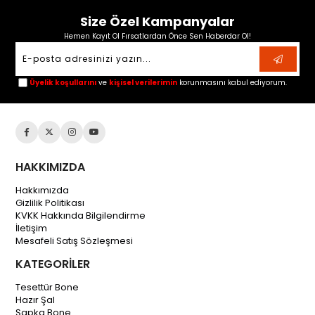
Size Özel Kampanyalar
Hemen Kayıt Ol Fırsatlardan Önce Sen Haberdar Ol!
Üyelik koşullarını
ve
kişisel verilerimin
korunmasını kabul ediyorum.
HAKKIMIZDA
Hakkımızda
Gizlilik Politikası
KVKK Hakkında Bilgilendirme
İletişim
Mesafeli Satış Sözleşmesi
KATEGORİLER
Tesettür Bone
Hazır Şal
Şapka Bone