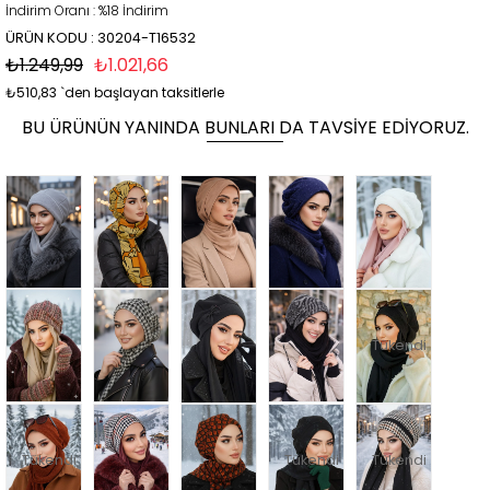
İndirim Oranı
:
%
18
İndirim
ÜRÜN KODU : 30204-T16532
₺1.249,99
₺1.021,66
₺510,83
`den başlayan taksitlerle
BU ÜRÜNÜN YANINDA BUNLARI DA TAVSIYE EDIYORUZ.
Tükendi
Tükendi
Tükendi
Tükendi