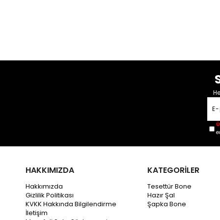
He
Ü
e
HAKKIMIZDA
KATEGORİLER
Hakkımızda
Tesettür Bone
Gizlilik Politikası
Hazır Şal
KVKK Hakkında Bilgilendirme
Şapka Bone
İletişim