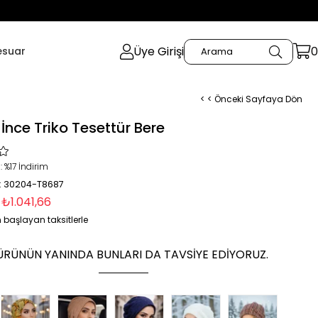
Üye Girişi
0
esuar
< < Önceki Sayfaya Dön
li İnce Triko Tesettür Bere
:
%
17
İndirim
: 30204-T8687
₺1.041,66
 başlayan taksitlerle
ÜRÜNÜN YANINDA BUNLARI DA TAVSIYE EDIYORUZ.