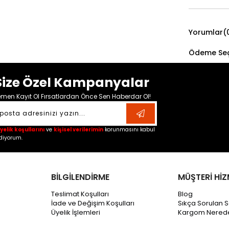
Yorumlar
(
Ödeme Seç
Size Özel Kampanyalar
men Kayıt Ol Fırsatlardan Önce Sen Haberdar Ol!
yelik koşullarını
ve
kişisel verilerimin
korunmasını kabul
diyorum.
BİLGİLENDİRME
MÜŞTERİ HİZ
Teslimat Koşulları
Blog
İade ve Değişim Koşulları
Sıkça Sorulan S
Üyelik İşlemleri
Kargom Nered