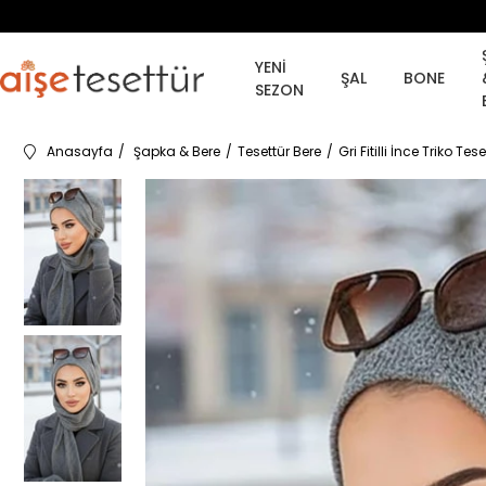
YENİ
ŞAL
BONE
SEZON
Anasayfa
Şapka & Bere
Tesettür Bere
Gri Fitilli İnce Triko Tes