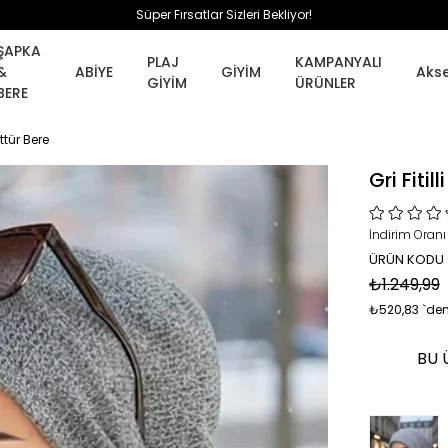
Süper Fırsatlar Sizleri Bekliyor!
ŞAPKA
PLAJ
KAMPANYALI
&
ABİYE
GİYİM
Aks
GİYİM
ÜRÜNLER
BERE
ettür Bere
Gri Fitil
İndirim Oranı
ÜRÜN KODU 
₺1.249,99
₺520,83
`den
BU 