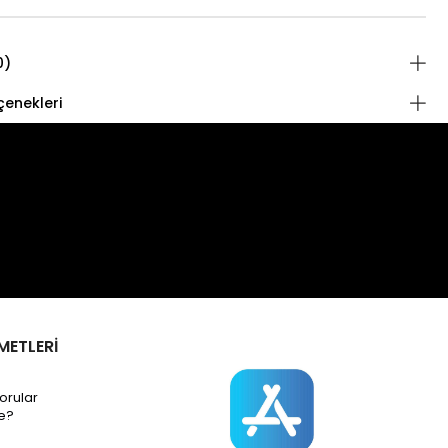
0)
enekleri
METLERİ
orular
e?