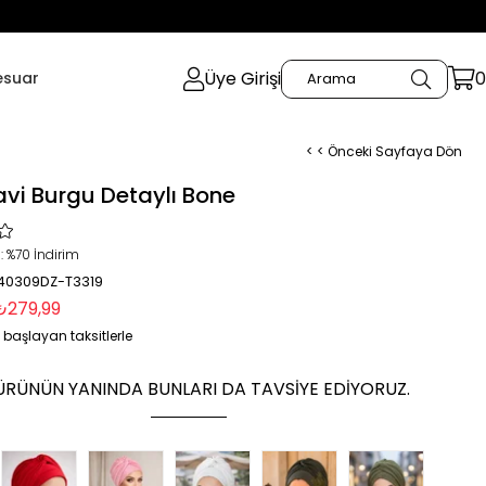
Üye Girişi
0
esuar
< < Önceki Sayfaya Dön
vi Burgu Detaylı Bone
:
%
70
İndirim
 40309DZ-T3319
₺279,99
 başlayan taksitlerle
ÜRÜNÜN YANINDA BUNLARI DA TAVSIYE EDIYORUZ.