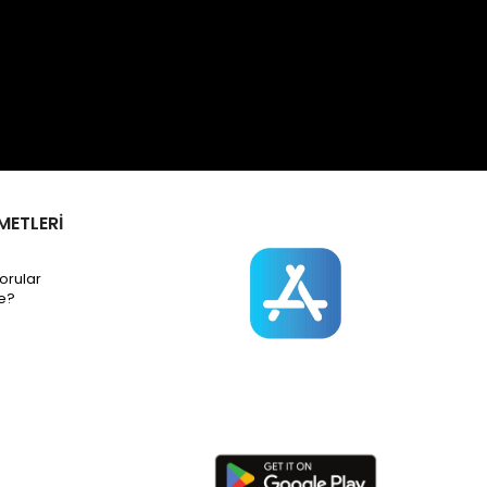
METLERİ
orular
e?