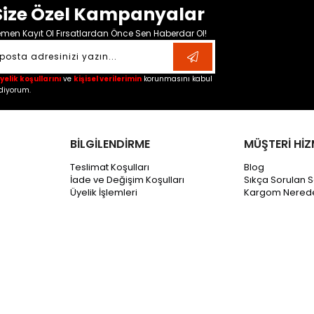
Size Özel Kampanyalar
men Kayıt Ol Fırsatlardan Önce Sen Haberdar Ol!
yelik koşullarını
ve
kişisel verilerimin
korunmasını kabul
diyorum.
BİLGİLENDİRME
MÜŞTERİ HİZ
Teslimat Koşulları
Blog
İade ve Değişim Koşulları
Sıkça Sorulan S
Üyelik İşlemleri
Kargom Nered