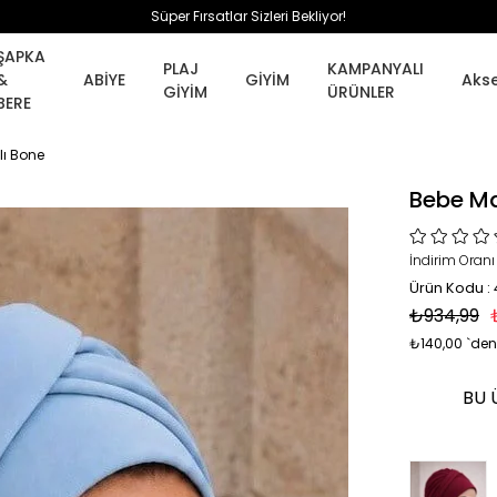
Süper Fırsatlar Sizleri Bekliyor!
ŞAPKA
PLAJ
KAMPANYALI
&
ABİYE
GİYİM
Aks
GİYİM
ÜRÜNLER
BERE
lı Bone
Bebe Ma
İndirim Oranı
Ürün Kodu :
₺934,99
₺140,00
`den
BU 