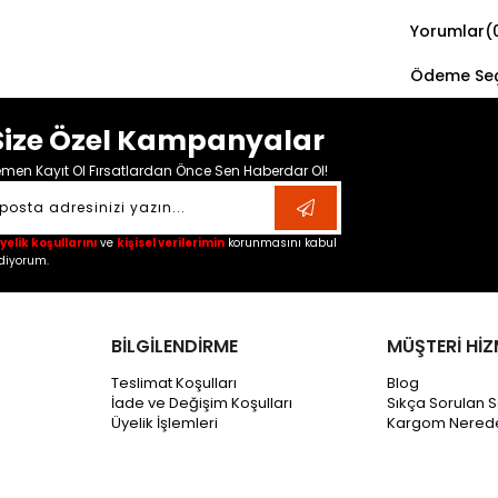
Yorumlar
(
Ödeme Seç
Size Özel Kampanyalar
men Kayıt Ol Fırsatlardan Önce Sen Haberdar Ol!
yelik koşullarını
ve
kişisel verilerimin
korunmasını kabul
diyorum.
BİLGİLENDİRME
MÜŞTERİ HİZ
Teslimat Koşulları
Blog
İade ve Değişim Koşulları
Sıkça Sorulan S
Üyelik İşlemleri
Kargom Nered