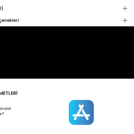
0)
enekleri
METLERİ
orular
e?