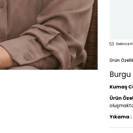
Gelince H
Ürün Özelli
Burgu 
Kumaş Ci
Ürün Özell
oluşmaktad
Yıkama :