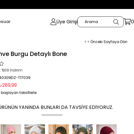
Üye Girişi
0
esuar
< < Önceki Sayfaya Dön
hve Burgu Detaylı Bone
:
%
69
İndirim
 40309DZ-T17039
₺289,99
 başlayan taksitlerle
ÜRÜNÜN YANINDA BUNLARI DA TAVSIYE EDIYORUZ.