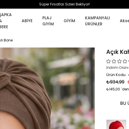
Süper Fırsatlar Sizleri Bekliyor!
ŞAPKA
PLAJ
KAMPANYALI
&
ABİYE
GİYİM
Aks
GİYİM
ÜRÜNLER
BERE
lı Bone
Açık Ka
İndirim Oranı
Ürün Kodu :
₺934,99
₺145,00
`den
BU 