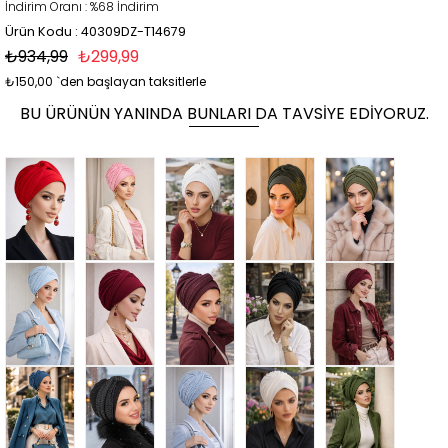
İndirim Oranı
:
%
68
İndirim
Ürün Kodu : 40309DZ-T14679
₺934,99
₺299,99
₺150,00
`den başlayan taksitlerle
BU ÜRÜNÜN YANINDA BUNLARI DA TAVSIYE EDIYORUZ.