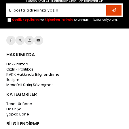
Hemen Kayıt Ol Fırsatlardan Önce Sen Haberdar Ol!
Üyelik koşullarını
ve
kişisel verilerimin
korunmasını kabul ediyorum.
HAKKIMIZDA
Hakkımızda
Gizlilik Politikası
KVKK Hakkında Bilgilendirme
İletişim
Mesafeli Satış Sözleşmesi
KATEGORİLER
Tesettür Bone
Hazır Şal
Şapka Bone
BİLGİLENDİRME