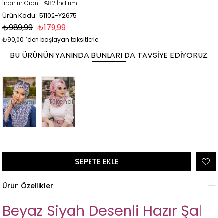
İndirim Oranı
:
%
82
İndirim
Ürün Kodu : 51102-Y2675
₺989,99
₺179,99
₺90,00
`den başlayan taksitlerle
BU ÜRÜNÜN YANINDA BUNLARI DA TAVSIYE EDIYORUZ.
Tükendi
Tükendi
Ürün Özellikleri
Beyaz Siyah Desenli Hazır Şal