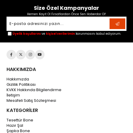
Size Özel Kampanyalar
Hemen Kayıt Ol Fırsatlardan Önce Sen Haberdar Ol!
Üyelik koşullarını
ve
kişisel verilerimin
korunmasını kabul ediyorum.
HAKKIMIZDA
Hakkımızda
Gizlilik Politikası
KVKK Hakkında Bilgilendirme
İletişim
Mesafeli Satış Sözleşmesi
KATEGORİLER
Tesettür Bone
Hazır Şal
Şapka Bone