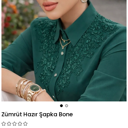
Zümrüt Hazır Şapka Bone