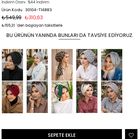
İndirim Oranı
:
%
44
İndirim
Ürün Kodu : 30104-T14883
₺549,99
₺310,63
₺155,31
`den başlayan taksitlerle
BU ÜRÜNÜN YANINDA BUNLARI DA TAVSIYE EDIYORUZ.
Tükendi
Tükendi
Tükendi