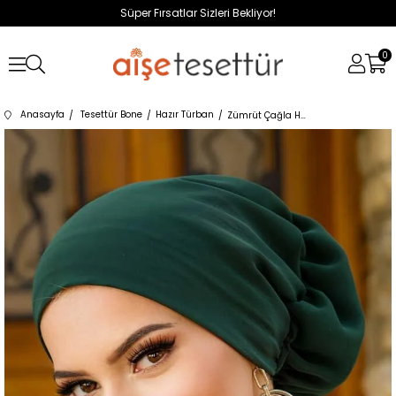
Süper Fırsatlar Sizleri Bekliyor!
0
Anasayfa
Tesettür Bone
Hazır Türban
Zümrüt Çağla Hazır Türban Bone