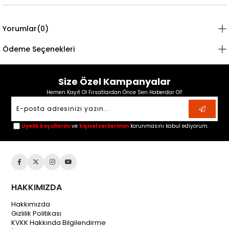
Yorumlar
(0)
Ödeme Seçenekleri
Size Özel Kampanyalar
Hemen Kayıt Ol Fırsatlardan Önce Sen Haberdar Ol!
Üyelik koşullarını
ve
kişisel verilerimin
korunmasını kabul ediyorum.
HAKKIMIZDA
Hakkımızda
Gizlilik Politikası
KVKK Hakkında Bilgilendirme