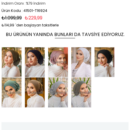
İndirim Oranı
:
%
79
İndirim
Ürün Kodu : 41501-T16924
₺1.099,99
₺229,99
₺114,99
`den başlayan taksitlerle
BU ÜRÜNÜN YANINDA BUNLARI DA TAVSIYE EDIYORUZ.
Tükendi
Tükendi
Tükendi
Tükendi
Tükendi