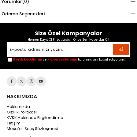
Yorumlar
(0)
Ödeme Seçenekleri
Size Özel Kampanyalar
Hemen Kayıt Ol Fırsatlardan Önce Sen Haberdar Ol!
Üyelik koşullarını
ve
kişisel verilerimin
korunmasını kabul ediyorum.
HAKKIMIZDA
Hakkımızda
Gizlilik Politikası
KVKK Hakkında Bilgilendirme
İletişim
Mesafeli Satış Sözleşmesi