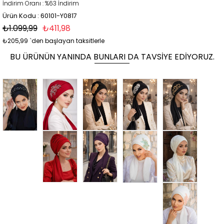
İndirim Oranı
:
%
63
İndirim
Ürün Kodu : 60101-Y0817
₺1.099,99
₺411,98
₺205,99
`den başlayan taksitlerle
BU ÜRÜNÜN YANINDA BUNLARI DA TAVSIYE EDIYORUZ.