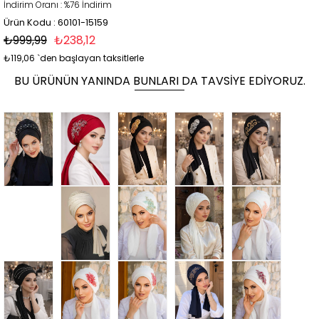
İndirim Oranı
:
%
76
İndirim
Ürün Kodu : 60101-15159
₺999,99
₺238,12
₺119,06
`den başlayan taksitlerle
BU ÜRÜNÜN YANINDA BUNLARI DA TAVSIYE EDIYORUZ.