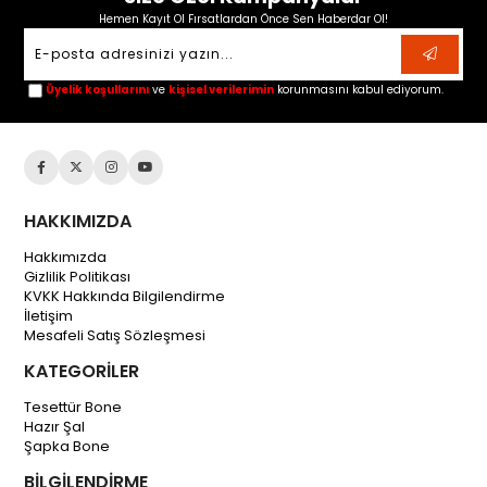
Hemen Kayıt Ol Fırsatlardan Önce Sen Haberdar Ol!
Üyelik koşullarını
ve
kişisel verilerimin
korunmasını kabul ediyorum.
HAKKIMIZDA
Hakkımızda
Gizlilik Politikası
KVKK Hakkında Bilgilendirme
İletişim
Mesafeli Satış Sözleşmesi
KATEGORİLER
Tesettür Bone
Hazır Şal
Şapka Bone
BİLGİLENDİRME