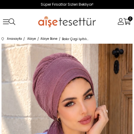
Süper Fırsatlar Sizleri Bekliyor!
0
Anasayfa
Abiye
Abiye Bone
Bakır Çizgi Işıltılı Hazır Atkılı Bone