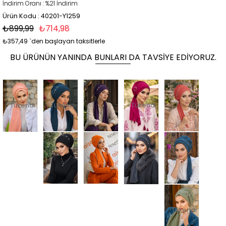
İndirim Oranı
:
%
21
İndirim
Ürün Kodu : 40201-Y1259
₺899,99
₺714,98
₺357,49
`den başlayan taksitlerle
BU ÜRÜNÜN YANINDA BUNLARI DA TAVSIYE EDIYORUZ.
Tükendi
Tükendi
Tükendi
Tükendi