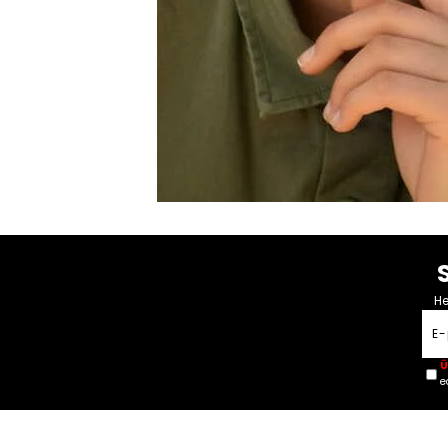
He
Ü
e