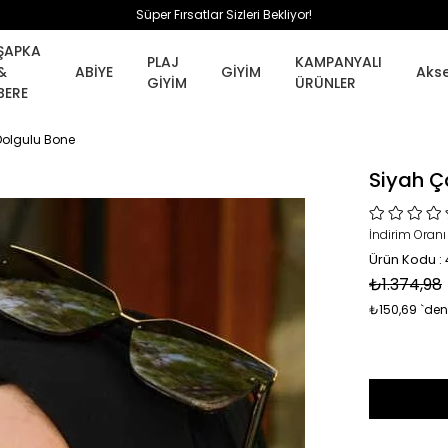
Süper Fırsatlar Sizleri Bekliyor!
ŞAPKA
PLAJ
KAMPANYALI
&
ABİYE
GİYİM
Aks
GİYİM
ÜRÜNLER
BERE
Dolgulu Bone
Siyah Ç
İndirim Oranı
Ürün Kodu : 
₺1.374,98
₺150,69
`den