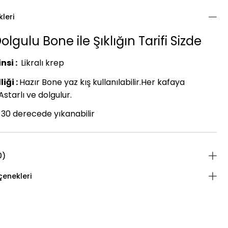
kleri
olgulu Bone ile Şıklığın Tarifi Sizde
nsi :
Likralı krep
iği :
Hazır Bone yaz kış kullanılabilir.Her kafaya
starlı ve dolgulur.
30 derecede yıkanabilir
0)
enekleri