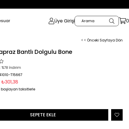
Üye Girişi
0
esuar
< < Önceki Sayfaya Dön
apraz Bantlı Dolgulu Bone
:
%
78
İndirim
41010-T15667
₺301,38
 başlayan taksitlerle