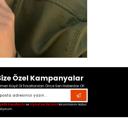
Size Özel Kampanyalar
men Kayıt Ol Fırsatlardan Önce Sen Haberdar Ol!
yelik koşullarını
ve
kişisel verilerimin
korunmasını kabul
diyorum.