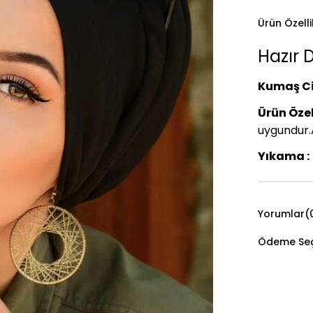
Ürün Özelli
Hazır D
Kumaş Ci
Ürün Özell
uygundur.A
Yıkama :
Yorumlar
(
Ödeme Seç