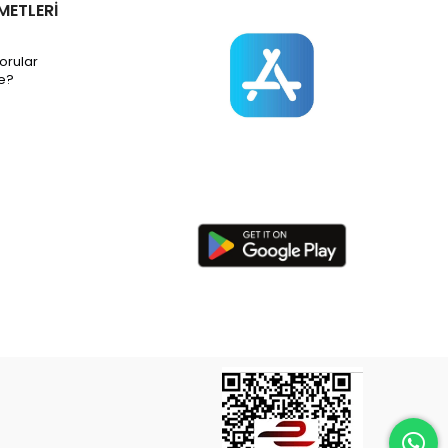
METLERİ
orular
e?