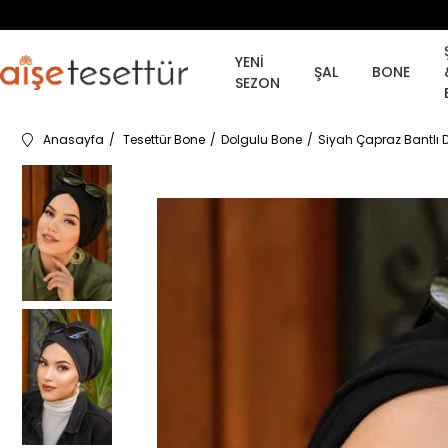
YENİ
ŞAL
BONE
SEZON
Anasayfa
Tesettür Bone
Dolgulu Bone
Siyah Çapraz Bantlı 