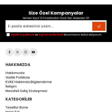
Size Özel Kampanyalar
Hemen Kayıt Ol Fırsatlardan Önce Sen Haberdar Ol!
Üyelik koşullarını
ve
kişisel verilerimin
korunmasını kabul ediyorum.
HAKKIMIZDA
Hakkımızda
Gizlilik Politikası
KVKK Hakkında Bilgilendirme
İletişim
Mesafeli Satış Sözleşmesi
KATEGORİLER
Tesettür Bone
Hazır Şal