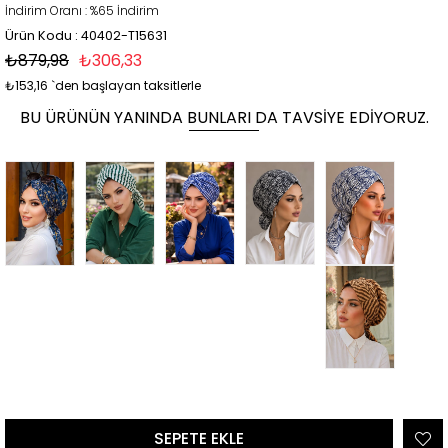
İndirim Oranı
:
%
65
İndirim
Ürün Kodu : 40402-T15631
₺879,98
₺306,33
₺153,16
`den başlayan taksitlerle
BU ÜRÜNÜN YANINDA BUNLARI DA TAVSIYE EDIYORUZ.