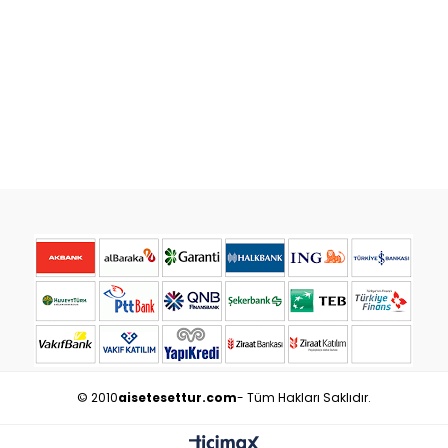
© 2010
aisetesettur.com
- Tüm Hakları Saklıdır.