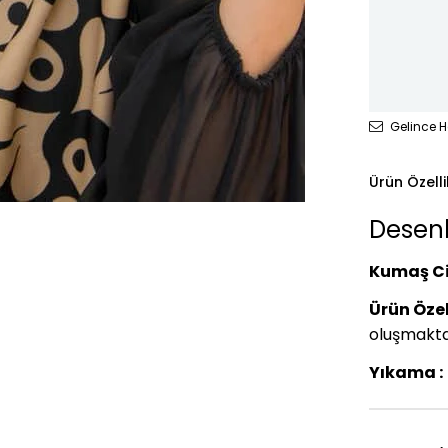
Gelince H
Ürün Özelli
Desenli
Kumaş Ci
Ürün Özell
oluşmakta
Yıkama :