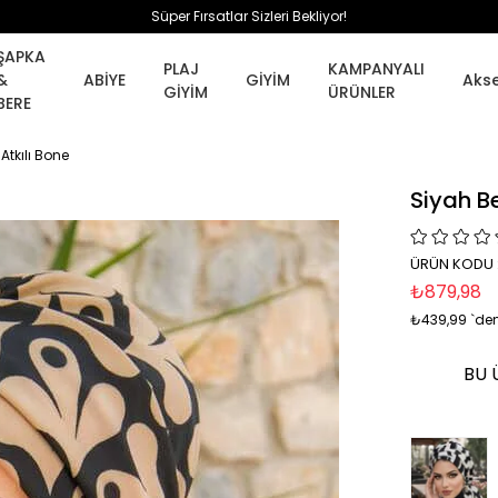
Süper Fırsatlar Sizleri Bekliyor!
ŞAPKA
PLAJ
KAMPANYALI
&
ABİYE
GİYİM
Aks
GİYİM
ÜRÜNLER
BERE
Atkılı Bone
Siyah Be
ÜRÜN KODU 
₺879,98
₺439,99
`den
BU 