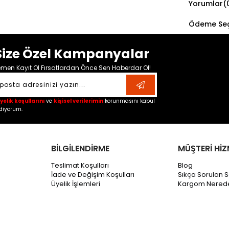
Yorumlar
(
Ödeme Seç
Size Özel Kampanyalar
men Kayıt Ol Fırsatlardan Önce Sen Haberdar Ol!
yelik koşullarını
ve
kişisel verilerimin
korunmasını kabul
diyorum.
BİLGİLENDİRME
MÜŞTERİ HİZ
Teslimat Koşulları
Blog
İade ve Değişim Koşulları
Sıkça Sorulan S
Üyelik İşlemleri
Kargom Nered