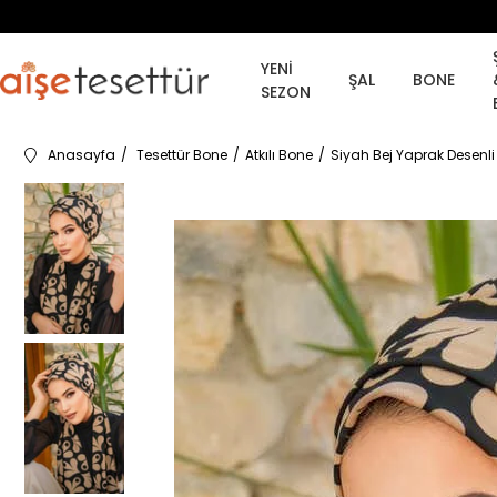
YENİ
ŞAL
BONE
SEZON
Anasayfa
Tesettür Bone
Atkılı Bone
Siyah Bej Yaprak Desenli 