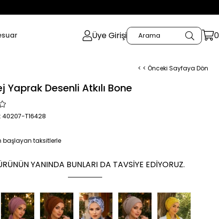
Üye Girişi
0
esuar
< < Önceki Sayfaya Dön
j Yaprak Desenli Atkılı Bone
: 40207-T16428
 başlayan taksitlerle
ÜRÜNÜN YANINDA BUNLARI DA TAVSIYE EDIYORUZ.