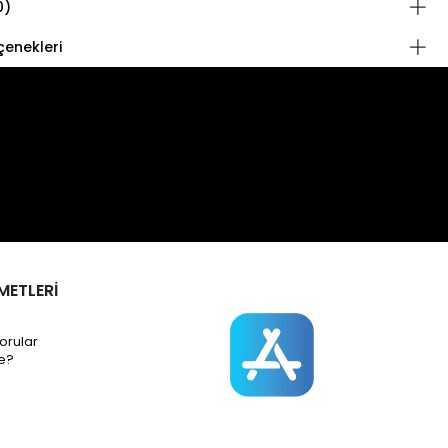
0)
enekleri
METLERİ
orular
e?