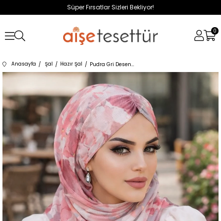
Süper Fırsatlar Sizleri Bekliyor!
0
Anasayfa
Şal
Hazır Şal
Pudra Gri Desenli Hazır Şal Eşarp