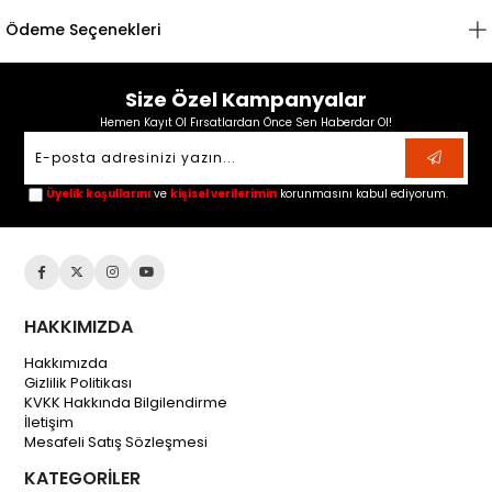
Ödeme Seçenekleri
Size Özel Kampanyalar
Hemen Kayıt Ol Fırsatlardan Önce Sen Haberdar Ol!
Üyelik koşullarını
ve
kişisel verilerimin
korunmasını kabul ediyorum.
HAKKIMIZDA
Hakkımızda
Gizlilik Politikası
KVKK Hakkında Bilgilendirme
İletişim
Mesafeli Satış Sözleşmesi
KATEGORİLER