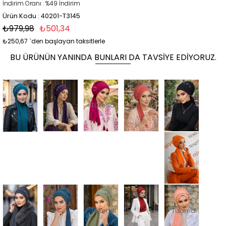
İndirim Oranı
:
%
49
İndirim
Ürün Kodu : 40201-T3145
₺979,98
₺501,34
₺250,67
`den başlayan taksitlerle
BU ÜRÜNÜN YANINDA BUNLARI DA TAVSIYE EDIYORUZ.
Tükendi
Tükendi
Tükendi