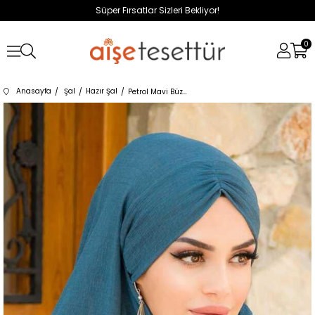
Süper Fırsatlar Sizleri Bekliyor!
0
Anasayfa
Şal
Hazır Şal
Petrol Mavi Büzgülü Hazır Şal Eşarp