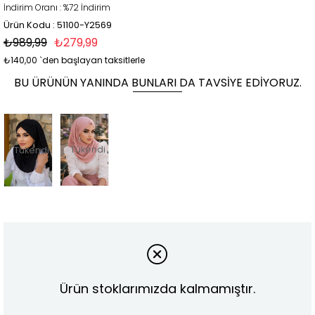
İndirim Oranı
:
%
72
İndirim
Ürün Kodu : 51100-Y2569
₺989,99
₺279,99
₺140,00
`den başlayan taksitlerle
BU ÜRÜNÜN YANINDA BUNLARI DA TAVSIYE EDIYORUZ.
Tükendi
Tükendi
Ürün stoklarımızda kalmamıştır.