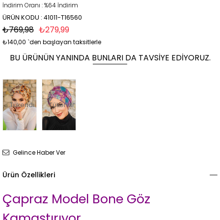
İndirim Oranı
:
%
64
İndirim
ÜRÜN KODU : 41011-T16560
₺769,98
₺279,99
₺140,00
`den başlayan taksitlerle
BU ÜRÜNÜN YANINDA BUNLARI DA TAVSIYE EDIYORUZ.
Tükendi
Tükendi
Gelince Haber Ver
Ürün Özellikleri
Çapraz Model Bone Göz
Kamaştırıyor