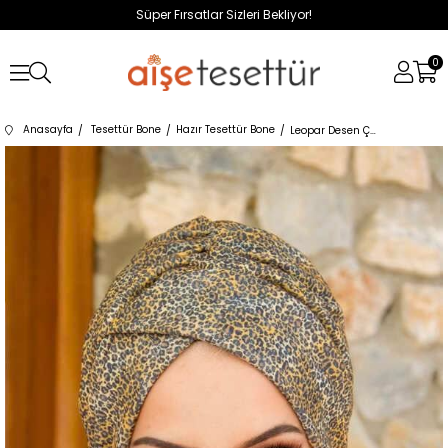
Süper Fırsatlar Sizleri Bekliyor!
0
Anasayfa
Tesettür Bone
Hazır Tesettür Bone
Leopar Desen Çapraz Bantlı Bone