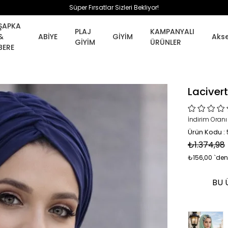
Süper Fırsatlar Sizleri Bekliyor!
ŞAPKA
PLAJ
KAMPANYALI
&
ABİYE
GİYİM
Aks
GİYİM
ÜRÜNLER
BERE
Lacivert
İndirim Oranı
Ürün Kodu :
₺1.374,98
₺156,00
`den
BU 