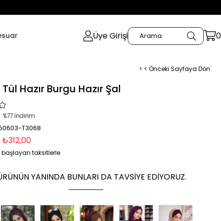
Üye Girişi
0
esuar
< < Önceki Sayfaya Dön
 Tül Hazır Burgu Hazır Şal
:
%
77
İndirim
 50603-T3068
₺312,00
 başlayan taksitlerle
ÜRÜNÜN YANINDA BUNLARI DA TAVSIYE EDIYORUZ.