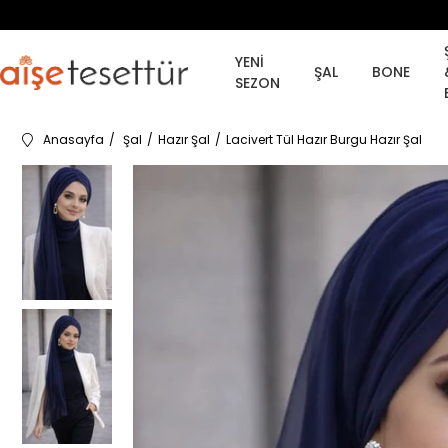
YENİ
ŞAL
BONE
SEZON
Anasayfa
Şal
Hazır Şal
Lacivert Tül Hazır Burgu Hazır Şal