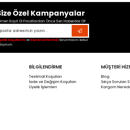
Size Özel Kampanyalar
men Kayıt Ol Fırsatlardan Önce Sen Haberdar Ol!
yelik koşullarını
ve
kişisel verilerimin
korunmasını kabul
diyorum.
BİLGİLENDİRME
MÜŞTERİ HİZ
Teslimat Koşulları
Blog
İade ve Değişim Koşulları
Sıkça Sorulan S
Üyelik İşlemleri
Kargom Nered