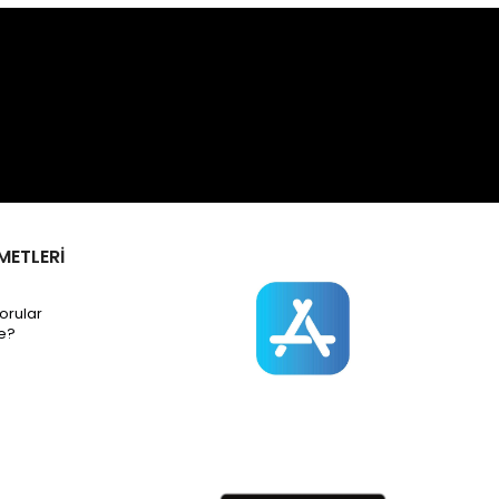
METLERİ
orular
e?