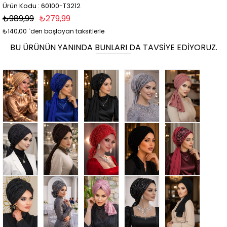
Ürün Kodu : 60100-T3212
₺989,99
₺279,99
₺140,00
`den başlayan taksitlerle
BU ÜRÜNÜN YANINDA BUNLARI DA TAVSIYE EDIYORUZ.