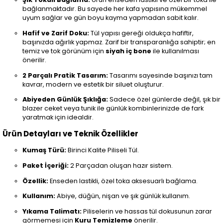
bağlanmaktadır. Bu sayede her kafa yapısına mükemmel
uyum sağlar ve gün boyu kayma yapmadan sabit kalır.
Hafif ve Zarif Doku:
Tül yapısı gereği oldukça hafiftir,
başınızda ağırlık yapmaz. Zarif bir transparanlığa sahiptir; en
temiz ve tok görünüm için
siyah iç bone
ile kullanılması
önerilir.
2 Parçalı Pratik Tasarım:
Tasarımı sayesinde başınızı tam
kavrar, modern ve estetik bir siluet oluşturur.
Abiyeden Günlük Şıklığa:
Sadece özel günlerde değil, şık bir
blazer ceket veya tunik ile günlük kombinlerinizde de fark
yaratmak için idealdir.
Ürün Detayları ve Teknik Özellikler
Kumaş Türü:
Birinci Kalite Piliseli Tül.
Paket İçeriği:
2 Parçadan oluşan hazır sistem.
Özellik:
Enseden lastikli, özel toka aksesuarlı bağlama.
Kullanım:
Abiye, düğün, nişan ve şık günlük kullanım.
Yıkama Talimatı:
Piliselerin ve hassas tül dokusunun zarar
görmemesi için
Kuru Temizleme
önerilir.