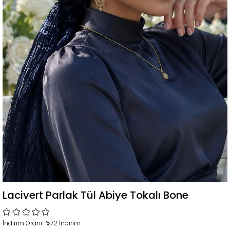
Lacivert Parlak Tül Abiye Tokalı Bone
İndirim Oranı
:
%
72
İndirim