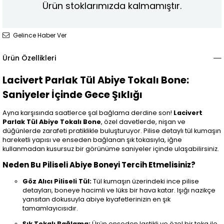
Ürün stoklarımızda kalmamıştır.
Gelince Haber Ver
Ürün Özellikleri
Lacivert Parlak Tül Abiye Tokalı Bone:
Saniyeler İçinde Gece Şıklığı
Ayna karşısında saatlerce şal bağlama derdine son!
Lacivert
Parlak Tül Abiye Tokalı Bone
, özel davetlerde, nişan ve
düğünlerde zarafeti pratiklikle buluşturuyor. Pilise detaylı tül kumaşın
hareketli yapısı ve enseden bağlanan şık tokasıyla, iğne
kullanmadan kusursuz bir görünüme saniyeler içinde ulaşabilirsiniz.
Neden Bu Piliseli Abiye Boneyi Tercih Etmelisiniz?
Göz Alıcı Piliseli Tül:
Tül kumaşın üzerindeki ince pilise
detayları, boneye hacimli ve lüks bir hava katar. Işığı nazikçe
yansıtan dokusuyla abiye kıyafetlerinizin en şık
tamamlayıcısıdır.
Şık Tokalı Bağlama:
Ürün enseden lastikli ve özel bir toka ile