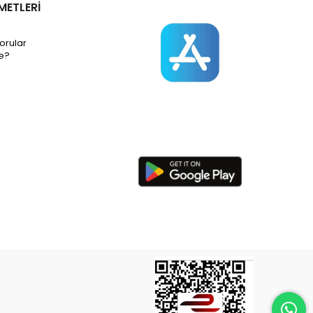
METLERİ
orular
e?