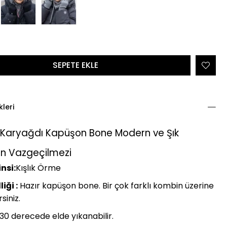
kleri
 Karyağdı Kapüşon Bone Modern ve Şık
ın Vazgeçilmezi
nsi:
Kışlık Örme
iği :
Hazır kapüşon bone. Bir çok farklı kombin üzerine
rsiniz.
30 derecede elde yıkanabilir.