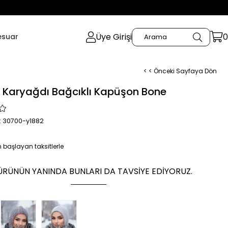
Üye Girişi
0
esuar
< < Önceki Sayfaya Dön
t Karyağdı Bağcıklı Kapüşon Bone
 30700-y1882
 başlayan taksitlerle
ÜRÜNÜN YANINDA BUNLARI DA TAVSIYE EDIYORUZ.
Tükendi
Tükendi