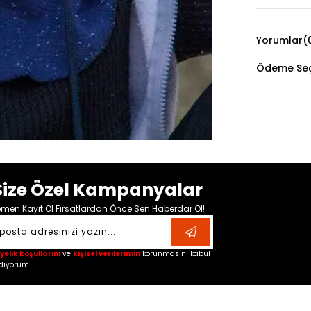
Yorumlar
(
Ödeme Seç
Size Özel Kampanyalar
men Kayıt Ol Fırsatlardan Önce Sen Haberdar Ol!
yelik koşullarını
ve
kişisel verilerimin
korunmasını kabul
diyorum.