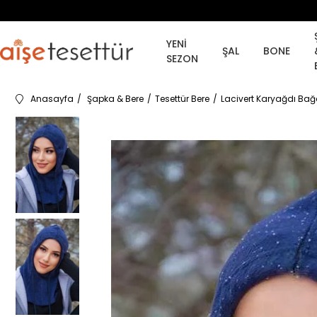
YENİ
ŞAL
BONE
SEZON
Anasayfa
Şapka & Bere
Tesettür Bere
Lacivert Karyağdı Bağ