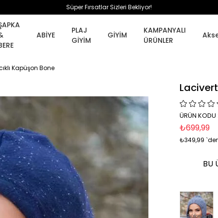
Süper Fırsatlar Sizleri Bekliyor!
ŞAPKA
PLAJ
KAMPANYALI
&
ABİYE
GİYİM
Aks
GİYİM
ÜRÜNLER
BERE
cıklı Kapüşon Bone
Laciver
ÜRÜN KODU :
₺699,99
₺349,99
`den
BU 
Tükendi