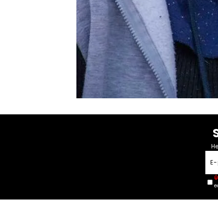
He
Ü
e