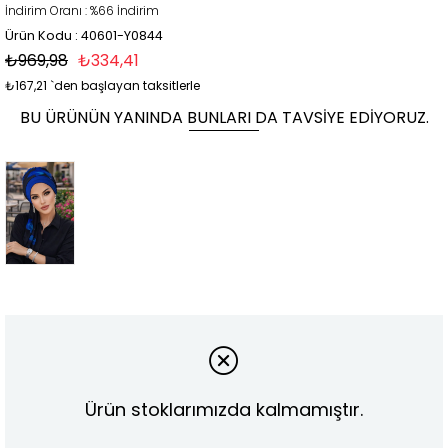
İndirim Oranı
:
%
66
İndirim
Ürün Kodu : 40601-Y0844
₺969,98
₺334,41
₺167,21
`den başlayan taksitlerle
BU ÜRÜNÜN YANINDA BUNLARI DA TAVSIYE EDIYORUZ.
Ürün stoklarımızda kalmamıştır.