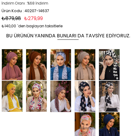
İndirim Oranı
:
%
68
İndirim
Ürün Kodu : 40207-14637
₺879,98
₺279,99
₺140,00
`den başlayan taksitlerle
BU ÜRÜNÜN YANINDA BUNLARI DA TAVSIYE EDIYORUZ.
Tükendi