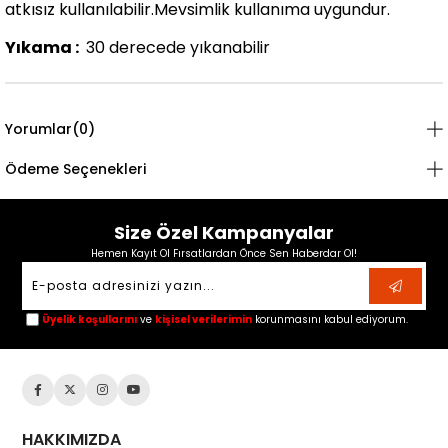
atkısız kullanılabilir.Mevsimlik kullanıma uygundur.
Yıkama :
30 derecede yıkanabilir
Yorumlar
(0)
Ödeme Seçenekleri
Size Özel Kampanyalar
Hemen Kayıt Ol Fırsatlardan Önce Sen Haberdar Ol!
Üyelik koşullarını
ve
kişisel verilerimin
korunmasını kabul ediyorum.
HAKKIMIZDA