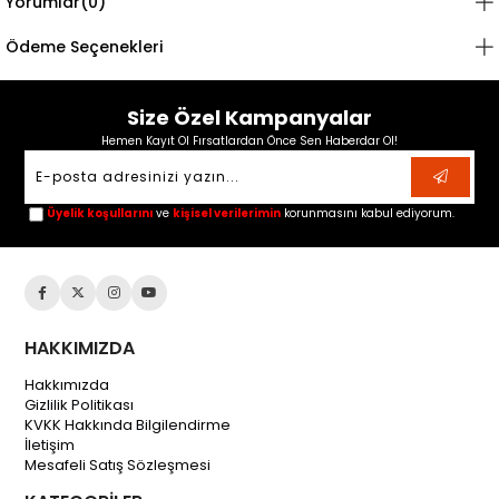
Yorumlar
(0)
Ödeme Seçenekleri
Size Özel Kampanyalar
Hemen Kayıt Ol Fırsatlardan Önce Sen Haberdar Ol!
Üyelik koşullarını
ve
kişisel verilerimin
korunmasını kabul ediyorum.
HAKKIMIZDA
Hakkımızda
Gizlilik Politikası
KVKK Hakkında Bilgilendirme
İletişim
Mesafeli Satış Sözleşmesi