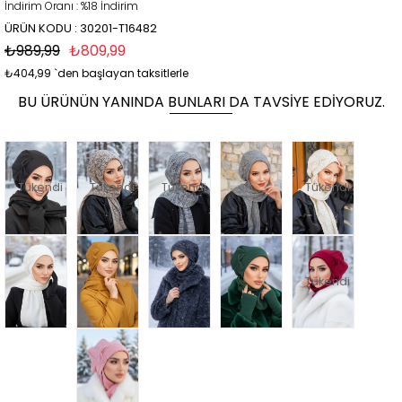
İndirim Oranı
:
%
18
İndirim
ÜRÜN KODU : 30201-T16482
₺989,99
₺809,99
₺404,99
`den başlayan taksitlerle
BU ÜRÜNÜN YANINDA BUNLARI DA TAVSIYE EDIYORUZ.
Tükendi
Tükendi
Tükendi
Tükendi
Tükendi