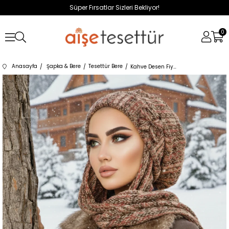
Süper Fırsatlar Sizleri Bekliyor!
0
Anasayfa
Şapka & Bere
Tesettür Bere
Kahve Desen Fiyonklu Tesettür Bere