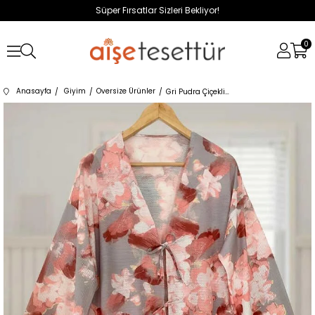
Süper Fırsatlar Sizleri Bekliyor!
0
Anasayfa
Giyim
Oversize Ürünler
Gri Pudra Çiçekli Önü Bağlamalı Kimono Tunik / Likralı Yazlık Kumaş 85 cm Boy