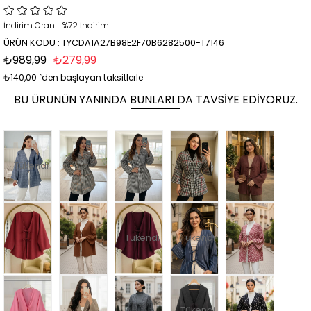
İndirim Oranı
:
%
72
İndirim
ÜRÜN KODU : TYCDA1A27B98E2F70B6282500-T7146
₺989,99
₺279,99
₺140,00
`den başlayan taksitlerle
BU ÜRÜNÜN YANINDA BUNLARI DA TAVSIYE EDIYORUZ.
Tükendi
Tükendi
Tükendi
Tükendi