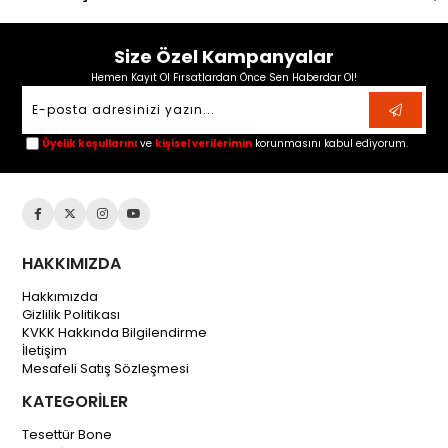
Size Özel Kampanyalar
Hemen Kayıt Ol Fırsatlardan Önce Sen Haberdar Ol!
Üyelik koşullarını
ve
kişisel verilerimin
korunmasını kabul ediyorum.
HAKKIMIZDA
Hakkımızda
Gizlilik Politikası
KVKK Hakkında Bilgilendirme
İletişim
Mesafeli Satış Sözleşmesi
KATEGORİLER
Tesettür Bone