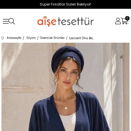
Süper Fırsatlar Sizleri Bekliyor!
0
Anasayfa
Giyim
Oversize Ürünler
Lacivert Önü Bağlamalı Kimono Tunik /Likralı Yazlık Kumaş