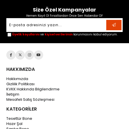
Size Özel Kampanyalar
Hemen Kayıt Ol Fırsatlardan Önce Sen Haberdar Ol!
Üyelik koşullarını
ve
kişisel verilerimin
korunmasını kabul ediyorum.
HAKKIMIZDA
Hakkımızda
Gizlilik Politikası
KVKK Hakkında Bilgilendirme
İletişim
Mesafeli Satış Sözleşmesi
KATEGORİLER
Tesettür Bone
Hazır Şal
Şapka Bone