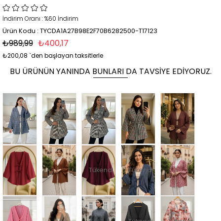
İndirim Oranı
:
%
60
İndirim
Ürün Kodu : TYCDA1A27B98E2F70B6282500-T17123
₺989,99
₺400,17
₺200,08
`den başlayan taksitlerle
BU ÜRÜNÜN YANINDA BUNLARI DA TAVSIYE EDIYORUZ.
Tükendi
Tükendi
Tükendi