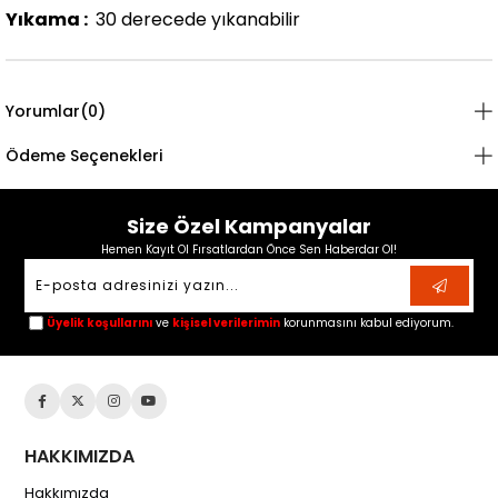
Yıkama :
30 derecede yıkanabilir
Yorumlar
(0)
Ödeme Seçenekleri
Size Özel Kampanyalar
Hemen Kayıt Ol Fırsatlardan Önce Sen Haberdar Ol!
Üyelik koşullarını
ve
kişisel verilerimin
korunmasını kabul ediyorum.
HAKKIMIZDA
Hakkımızda