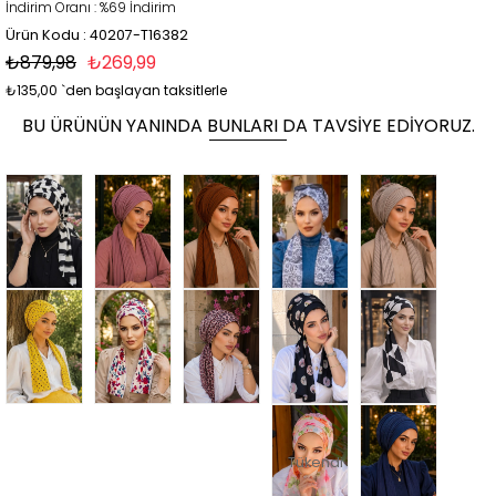
İndirim Oranı
:
%
69
İndirim
Ürün Kodu : 40207-T16382
₺879,98
₺269,99
₺135,00
`den başlayan taksitlerle
BU ÜRÜNÜN YANINDA BUNLARI DA TAVSIYE EDIYORUZ.
Tükendi