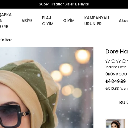
Süper Fırsatlar Sizleri Bekliyor!
ŞAPKA
PLAJ
KAMPANYALI
&
ABİYE
GİYİM
Aks
GİYİM
ÜRÜNLER
BERE
tür Bere
Dore Hak
İndirim Oranı
ÜRÜN KODU 
₺1.249,99
₺510,83
`den
BU 