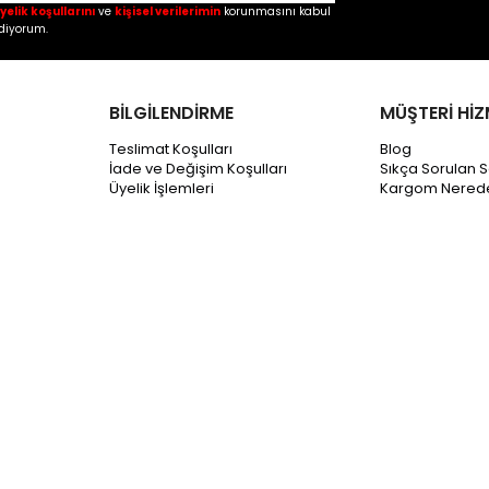
yelik koşullarını
ve
kişisel verilerimin
korunmasını kabul
diyorum.
BİLGİLENDİRME
MÜŞTERİ HİZ
Teslimat Koşulları
Blog
İade ve Değişim Koşulları
Sıkça Sorulan S
Üyelik İşlemleri
Kargom Nered