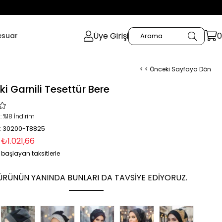
Üye Girişi
0
esuar
< < Önceki Sayfaya Dön
i Garnili Tesettür Bere
:
%
18
İndirim
: 30200-T8825
₺1.021,66
 başlayan taksitlerle
ÜRÜNÜN YANINDA BUNLARI DA TAVSIYE EDIYORUZ.