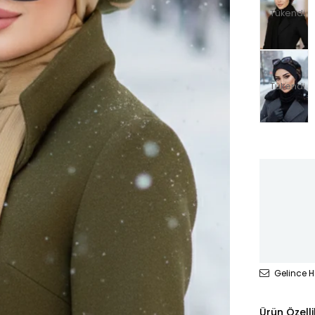
Tükendi
Tükendi
Gelince H
Ürün Özelli