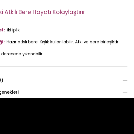
 Atkılı Bere Hayatı Kolaylaştırır
i :
İki İplik
i :
Hazır atkılı bere. Kışlık kullanılabilir. Atkı ve bere birleşiktir.
 derecede yıkanabilir.
0)
enekleri