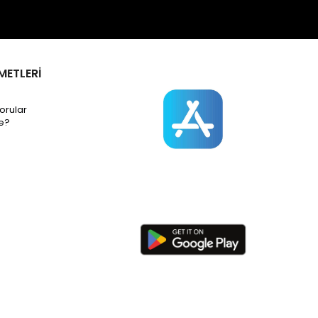
METLERİ
orular
e?