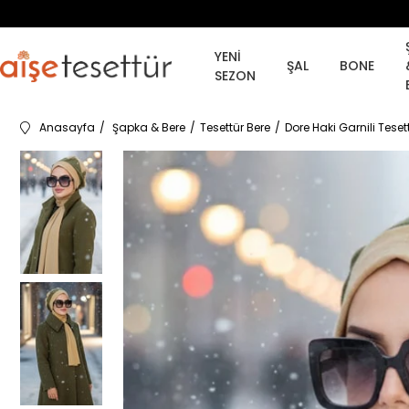
YENİ
ŞAL
BONE
SEZON
Anasayfa
Şapka & Bere
Tesettür Bere
Dore Haki Garnili Teset