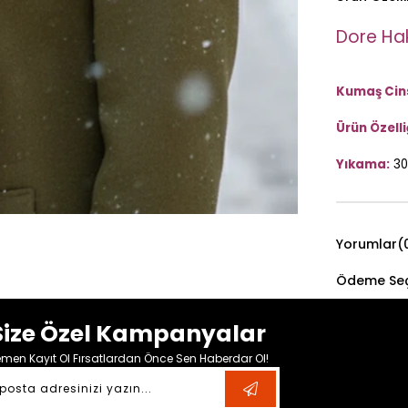
Dore Haki
Kumaş Cins
Ürün Özelliğ
Yıkama:
30
Yorumlar
(
Ödeme Seç
Size Özel Kampanyalar
men Kayıt Ol Fırsatlardan Önce Sen Haberdar Ol!