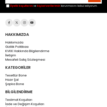
Üyelik koşullarını
ve
kişisel verilerimin
korunmasını kabul ediyorum.
HAKKIMIZDA
Hakkımızda
Gizlilik Politikası
KVKK Hakkında Bilgilendirme
İletişim
Mesafeli Satış Sözleşmesi
KATEGORİLER
Tesettür Bone
Hazır Şal
Şapka Bone
BİLGİLENDİRME
Teslimat Koşulları
İade ve Değişim Koşulları