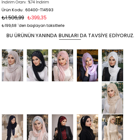
İndirim Oranı
:
%
74
İndirim
Ürün Kodu : 60400-T14593
₺1.506,99
₺399,35
₺199,68
`den başlayan taksitlerle
BU ÜRÜNÜN YANINDA BUNLARI DA TAVSIYE EDIYORUZ.