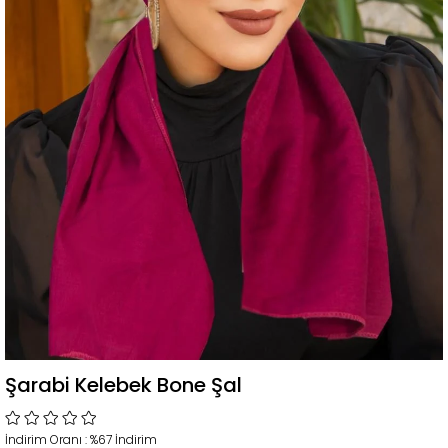
Şarabi Kelebek Bone Şal
İndirim Oranı
:
%
67
İndirim