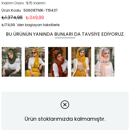
İndirim Oranı
:
%
75
İndirim
Ürün Kodu : 50601ETNİK-T15437
₺1.374,98
₺349,99
₺174,99
`den başlayan taksitlerle
BU ÜRÜNÜN YANINDA BUNLARI DA TAVSIYE EDIYORUZ.
Tükendi
Tükendi
Tükendi
Ürün stoklarımızda kalmamıştır.