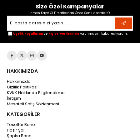
Size Özel Kampanyalar
Hemen Kayıt Ol Fırsatlardan Önce Sen Haberdar Ol!
Üyelik koşullarını
ve
kişisel verilerimin
korunmasını kabul ediyorum.
HAKKIMIZDA
Hakkımızda
Gizlilik Politikası
KVKK Hakkında Bilgilendirme
İletişim
Mesafeli Satış Sözleşmesi
KATEGORİLER
Tesettür Bone
Hazır Şal
Şapka Bone