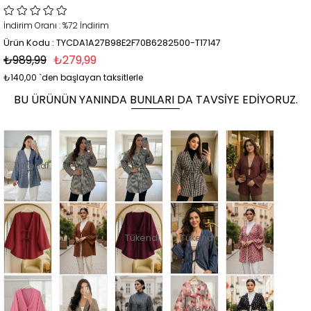
İndirim Oranı
:
%
72
İndirim
Ürün Kodu : TYCDA1A27B98E2F70B6282500-T17147
₺989,99
₺279,99
₺140,00
`den başlayan taksitlerle
BU ÜRÜNÜN YANINDA BUNLARI DA TAVSIYE EDIYORUZ.
Tükendi
Tükendi
Tükendi
Tükendi