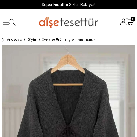
Süper Fırsatlar Sizleri Bekliyor!
0
Anasayfa
Giyim
Oversize Ürünler
Antrasit Bürümcük Önü Bağlamalı Kimono Tunik / Likralı Ütü İstemezKumaş