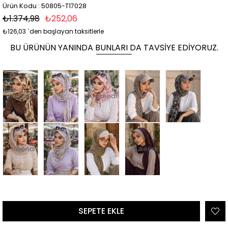
Ürün Kodu : 50805-T17028
₺1.374,98
₺252,06
₺126,03
`den başlayan taksitlerle
BU ÜRÜNÜN YANINDA BUNLARI DA TAVSIYE EDIYORUZ.
Tükendi
Tükendi
Tükendi
Tükendi