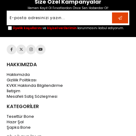
Size Özel Kampanyalar
Hemen Kayıt Ol Fırsatlardan Önce Sen Haberdar Ol!
Üyelik koşullarını
ve
kişisel verilerimin
korunmasını kabul ediyorum.
HAKKIMIZDA
Hakkımızda
Gizlilik Politikası
KVKK Hakkında Bilgilendirme
İletişim
Mesafeli Satış Sözleşmesi
KATEGORİLER
Tesettür Bone
Hazır Şal
Şapka Bone