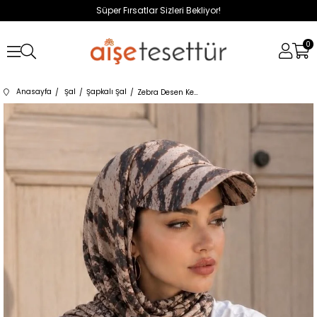
Süper Fırsatlar Sizleri Bekliyor!
0
Anasayfa
Şal
Şapkalı Şal
Zebra Desen Kepli Bandana Şapka Şal