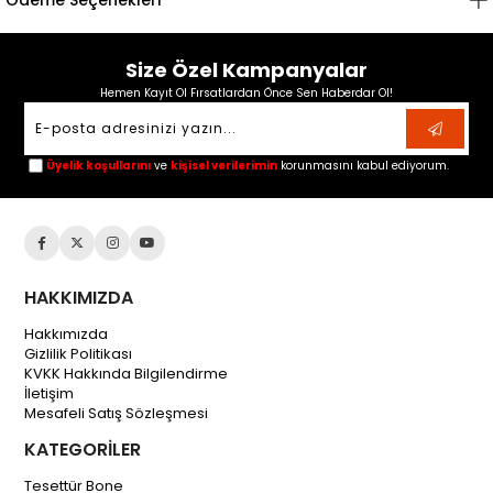
Ödeme Seçenekleri
Size Özel Kampanyalar
Hemen Kayıt Ol Fırsatlardan Önce Sen Haberdar Ol!
Üyelik koşullarını
ve
kişisel verilerimin
korunmasını kabul ediyorum.
HAKKIMIZDA
Hakkımızda
Gizlilik Politikası
KVKK Hakkında Bilgilendirme
İletişim
Mesafeli Satış Sözleşmesi
KATEGORİLER
Tesettür Bone