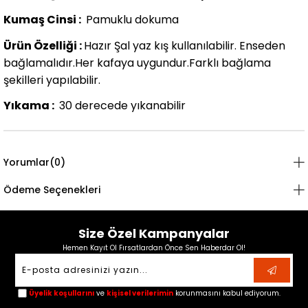
Kumaş Cinsi :
Pamuklu dokuma
Ürün Özelliği :
Hazır Şal yaz kış kullanılabilir. Enseden
bağlamalıdır.Her kafaya uygundur.Farklı bağlama
şekilleri yapılabilir.
Yıkama :
30 derecede yıkanabilir
Yorumlar
(0)
Ödeme Seçenekleri
Size Özel Kampanyalar
Hemen Kayıt Ol Fırsatlardan Önce Sen Haberdar Ol!
Üyelik koşullarını
ve
kişisel verilerimin
korunmasını kabul ediyorum.