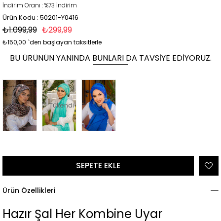
İndirim Oranı
:
%
73
İndirim
Ürün Kodu : 50201-Y0416
₺1.099,99
₺299,99
₺150,00
`den başlayan taksitlerle
BU ÜRÜNÜN YANINDA BUNLARI DA TAVSIYE EDIYORUZ.
Tükendi
Ürün Özellikleri
Hazır Şal Her Kombine Uyar