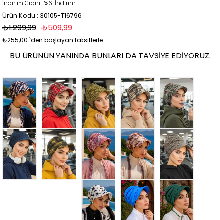
İndirim Oranı
:
%
61
İndirim
Ürün Kodu : 30105-T16796
₺1.299,99
₺509,99
₺255,00
`den başlayan taksitlerle
BU ÜRÜNÜN YANINDA BUNLARI DA TAVSIYE EDIYORUZ.