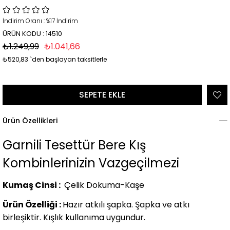
İndirim Oranı
:
%
17
İndirim
ÜRÜN KODU : 14510
₺1.249,99
₺1.041,66
₺520,83
`den başlayan taksitlerle
Ürün Özellikleri
Garnili Tesettür Bere Kış
Kombinlerinizin Vazgeçilmezi
Kumaş Cinsi :
Çelik Dokuma-Kaşe
Ürün Özelliği :
Hazır atkılı şapka. Şapka ve atkı
birleşiktir. Kışlık kullanıma uygundur.